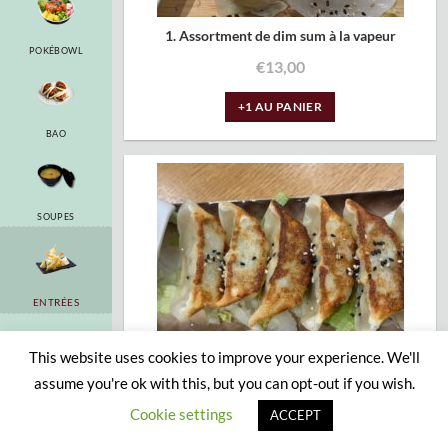
1. Assortment de dim sum à la vapeur
POKÉBOWL
€
13,00
+1 AU PANIER
BAO
SOUPES
ENTRÉES
This website uses cookies to improve your experience. We'll
assume you're ok with this, but you can opt-out if you wish.
RAMEN
10. Gyozas au poulet
Cookie settings
ACCEPT
€
8,00